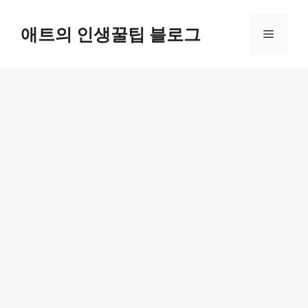
컨
텐
애트의 인생꿀팁 블로그
메
츠
로
뉴
건
너
뛰
기