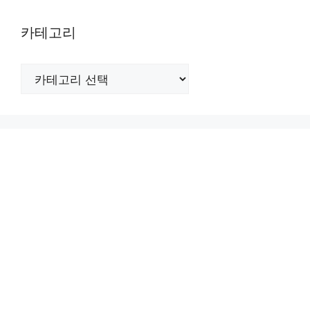
카테고리
카
테
고
리