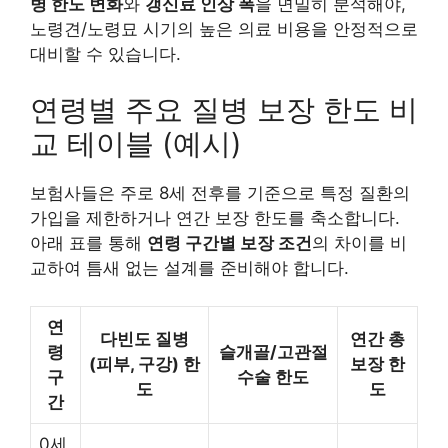
병 한도 변화
와
갱신료 인상 폭
을 면밀히 분석해야,
노령견/노령묘 시기의 높은 의료 비용을 안정적으로
대비할 수 있습니다.
연령별 주요 질병 보장 한도 비
교 테이블 (예시)
보험사들은 주로 8세 전후를 기준으로 특정 질환의
가입을 제한하거나 연간 보장 한도를 축소합니다.
아래 표를 통해
연령 구간별 보장 조건
의 차이를 비
교하여 틈새 없는 설계를 준비해야 합니다.
연
다빈도 질병
연간 총
령
슬개골/고관절
(피부, 구강) 한
보장 한
구
수술 한도
도
도
간
0세