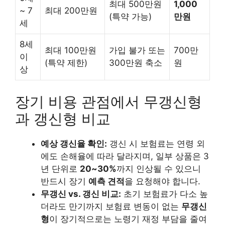
최대 500만원
1,000
~ 7
최대 200만원
(특약 가능)
만원
세
8세
최대 100만원
가입 불가 또는
700만
이
(특약 제한)
300만원 축소
원
상
장기 비용 관점에서 무갱신형
과 갱신형 비교
예상 갱신율 확인:
갱신 시 보험료는 연령 외
에도 손해율에 따라 달라지며, 일부 상품은 3
년 단위로
20~30%
까지 인상될 수 있으니
반드시 장기
예측 견적
을 요청해야 합니다.
무갱신 vs. 갱신 비교:
초기 보험료가 다소 높
더라도 만기까지 보험료 변동이 없는
무갱신
형
이 장기적으로는 노령기 재정 부담을 줄여