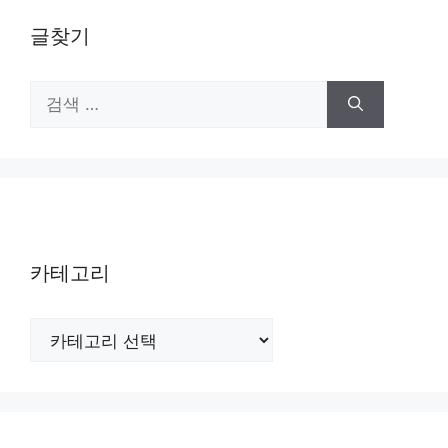
글찾기
검
색:
카테고리
카
테
고
리