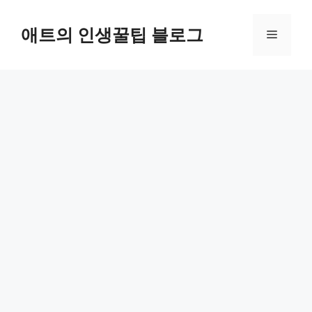
컨
텐
애트의 인생꿀팁 블로그
메
츠
로
뉴
건
너
뛰
기