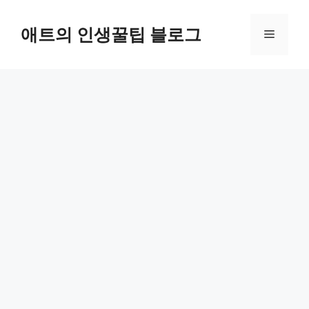
컨
텐
애트의 인생꿀팁 블로그
메
츠
로
뉴
건
너
뛰
기