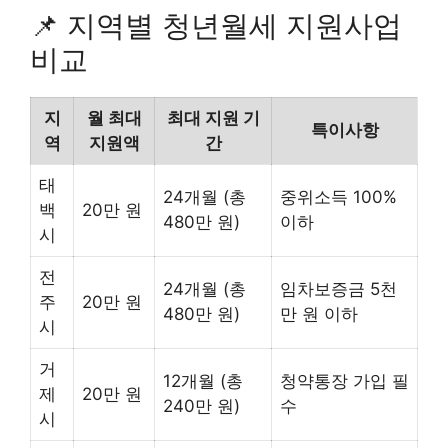
📌 지역별 청년월세 지원사업
비교
지
월 최대
최대 지원 기
특이사항
역
지원액
간
태
24개월 (총
중위소득 100%
백
20만 원
480만 원)
이하
시
전
24개월 (총
임차보증금 5천
주
20만 원
480만 원)
만 원 이하
시
거
12개월 (총
청약통장 가입 필
제
20만 원
240만 원)
수
시