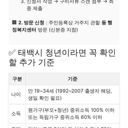
신청서 작성 → 구비서류 스캔 첨부 → 최
종 제출
🏢
2. 방문 신청
: 주민등록상 거주지 관할
동 행
정복지센터
방문 (신분증 지참)
✅ 태백시 청년이라면 꼭 확인
할 추가 기준
구분
기준
만 19~34세 (1992~2007 출생자 해당,
나이
생일 확인 필요)
원가구(부모+청년) 중위소득 100% 이하
소득
또는 독립가구 중위소득 60% 이하