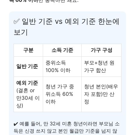
✅ 일반 기준 vs 예외 기준 한눈에
보기
구분
소득 기준
가구 구성
중위소득
부모+청년 원
일반 기준
100% 이하
가구 합산
예외 기준
청년 가구 중
청년 본인(배우
(결혼 or
위소득 60%
자 포함)만 산
만30세 이
이하
정
상)
✔️ 예를 들어, 만 32세 미혼 청년이라면 부모님 소
득은 신경 쓰지 않고 본인 월급만 기준을 넘지 않