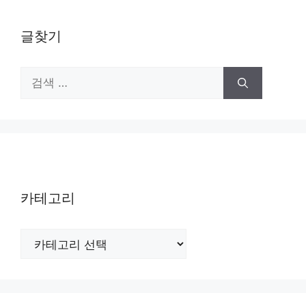
글찾기
검
색:
카테고리
카
테
고
리