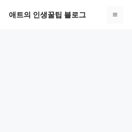
컨
텐
애트의 인생꿀팁 블로그
메
츠
로
뉴
건
너
뛰
기