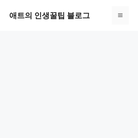
컨
텐
애트의 인생꿀팁 블로그
메
츠
로
뉴
건
너
뛰
기