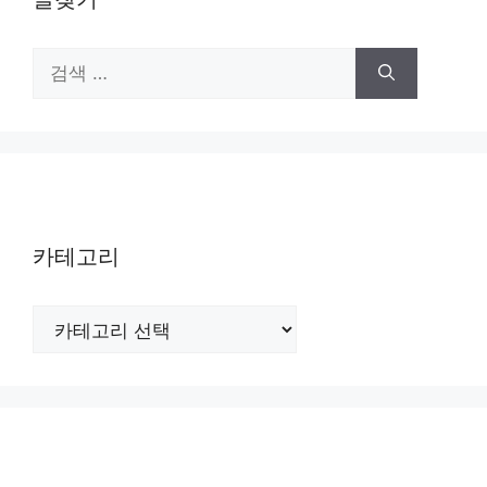
검
색:
카테고리
카
테
고
리