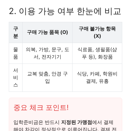
2. 이용 가능 여부 한눈에 비교
구
구매 불가능 항목
구매 가능 품목 (O)
분
(X)
물
의복, 가방, 문구, 도
식료품, 생필품(샴
품
서, 전자기기
푸 등), 화장품
서
교복 맞춤, 안경 구
식당, 카페, 학원비
비
입
결제, 유흥
스
중요 체크 포인트!
입학준비금은 반드시
지정된 가맹점
에서 결제
해야 차감이 정상적으로 이루어집니다. 결제 전