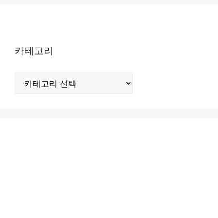
카테고리
카
테
고
리