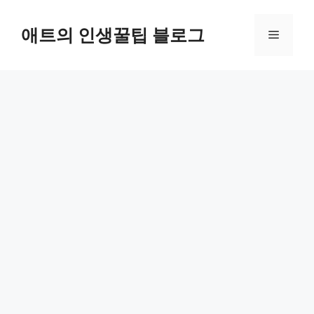
컨
텐
애트의 인생꿀팁 블로그
메
츠
로
뉴
건
너
뛰
기