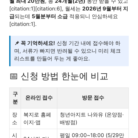
월 최대 20만원
, 총
24개월(2년)
동안 받을 수 있고
[citation:1][citation:6], 월세는
2026년 9월부터 지
급
되는데
5월분부터 소급
적용되니 안심하세요
[citation:1].
📌 꼭 기억하세요!
신청 기간 내에 접수해야 하
며, 서류가 빠지면 반려될 수 있으니 미리 체크
리스트를 만들어 두는 게 좋아요.
📅 신청 방법 한눈에 비교
구
온라인 접수
방문 접수
분
장
복지로 홈페
청년아지트 나와유 (온양점·
소
이지·앱
배방점)
시
평일 09:00~18:00 (5/29만