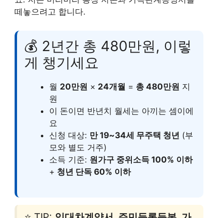
떼놓으려고 합니다.
💰 2년간 총 480만원, 이렇
게 챙기세요
월
20만원
×
24개월
=
총 480만원
지
원
이 돈이면 반년치 월세는 아끼는 셈이에
요
신청 대상:
만 19~34세 무주택 청년
(부
모와 별도 거주)
소득 기준:
원가구 중위소득 100% 이하
+
청년 단독 60% 이하
⭐ TIP:
임대차계약서, 주민등록등본, 가