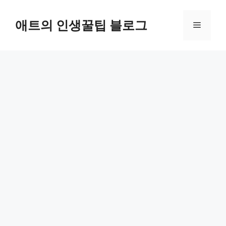
컨
텐
애트의 인생꿀팁 블로그
메
츠
로
뉴
건
너
뛰
기