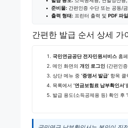
발급 용도:
소득공제용, 연말정산용,
준비물:
간편인증 수단 또는 공동/
출력 형태:
프린터 출력 및
PDF 파
간편한 발급 순서 상세 가
국민연금공단 전자민원서비스
홈페
메인 화면의
개인 로그인
(간편인증 
상단 메뉴 중
‘증명서 발급’
항목 클
목록에서
‘연금보험료 납부확인서’
발급 용도(소득공제용 등) 확인 후
국민연금 납부확인서는 본인이 직접