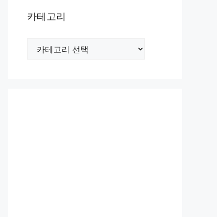
카테고리
카
테
고
리