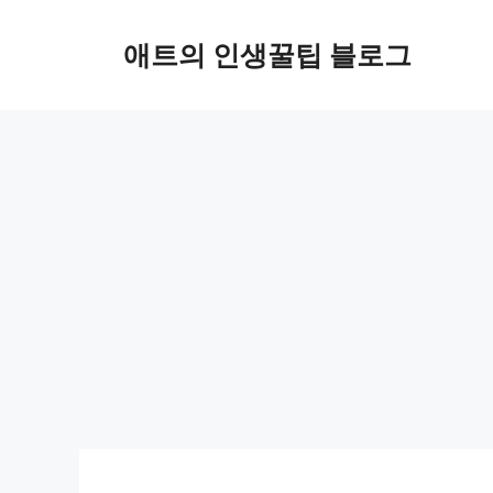
컨
텐
애트의 인생꿀팁 블로그
츠
로
건
너
뛰
기