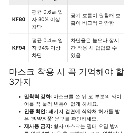
평균 0.6㎛ 입
공기 흐름이 원활해 호
KF80
자 80% 이상
흡이 비교적 편안함
차단
평균 0.4㎛ 입
차단율은 높으나 장시
KF94
자 94% 이상
간 착용 시 답답할 수
차단
있음
마스크 착용 시 꼭 기억해야 할
3가지
밀착력 강화:
마스크를 쓴 뒤 코 부분의 와이
어를 꾹 눌러 빈틈이 없게 하세요.
인증 확인:
패키지 겉면에 식약처 허가를 받
은
‘의약외품’
문구를 확인하세요.
재사용 금지:
황사 마스크는 필터 오염 방지