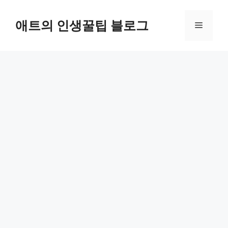
컨
텐
애트의 인생꿀팁 블로그
메
츠
로
뉴
건
너
뛰
기