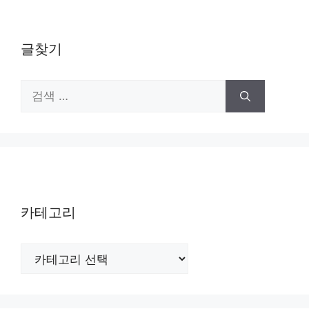
글찾기
검
색:
카테고리
카
테
고
리