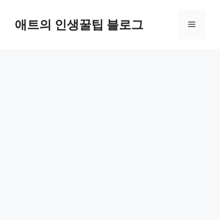
컨
텐
애트의 인생꿀팁 블로그
메
츠
로
뉴
건
너
뛰
기